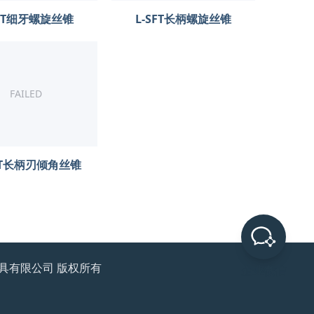
SFT细牙螺旋丝锥
L-SFT长柄螺旋丝锥
FAILED
OT长柄刃倾角丝锥
厦门）精密工具有限公司 版权所有
企业微信