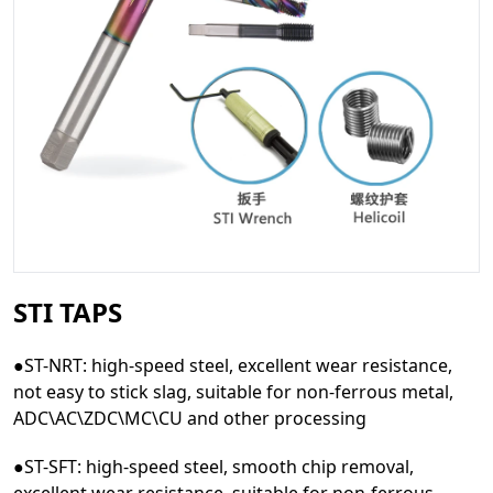
STI TAPS
●ST-NRT: high-speed steel, excellent wear resistance,
not easy to stick slag, suitable for non-ferrous metal,
ADC\AC\ZDC\MC\CU and other processing
●ST-SFT: high-speed steel, smooth chip removal,